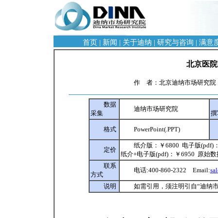
首页
|
新闻
|
关于迪纳
|
研究与咨询
|
满意
北京医院
作 者：北京迪纳市场研究院 阅
数据
迪纳市场研究院
采集
撰
格式
PowerPoint(.PPT)
纸介版：￥6800 电子版(pdf)
定价
纸介+电子版(pdf)：￥6950 原始
联系
电话:400-860-2322 Email:
sa
方式
说明
如需引用，须注明引自“迪纳市