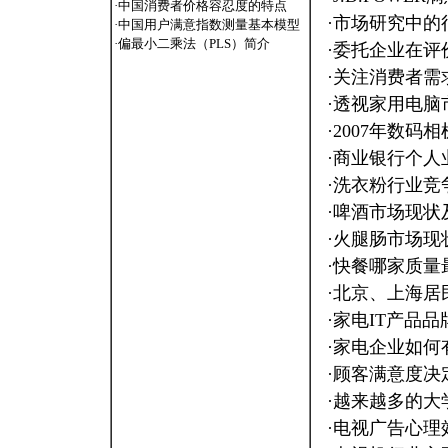
·
中国消费者价格容忍度的特点
·
市场研究中的
·
中国用户满意指数测量基本模型
·
偏最小二乘法（PLS）简介
·
委托企业在评
·
关注消费者需
·
透视家用电脑
·
2007年数码
·
商业银行个人
·
洗衣粉行业竞
·
啤酒市场现状
·
火腿肠市场现
·
快餐哪家质量
·
北京、上海居
·
家电IT产品品
·
家电企业如何
·
顾客满意度决
·
越来越多的大
·
电视广告心理