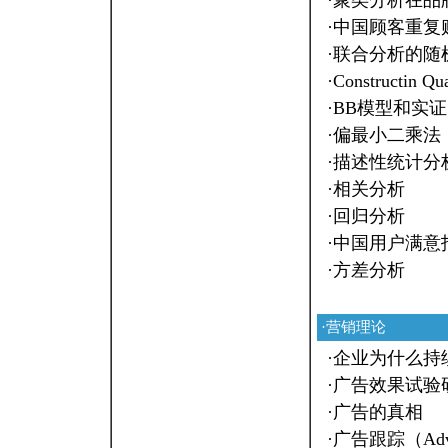
·
聚类分析在品
·
中国顾客重复
·
联合分析的随
·
Constructin Qua
·
BB模型和实
·
偏最小二乘法（
·
描述性统计分
·
相关分析
·
回归分析
·
中国用户满意
·
方差分析
·营销理论
·
企业为什么持
·
广告效果试验
·
广告的真相
·
广告跟踪（Advert