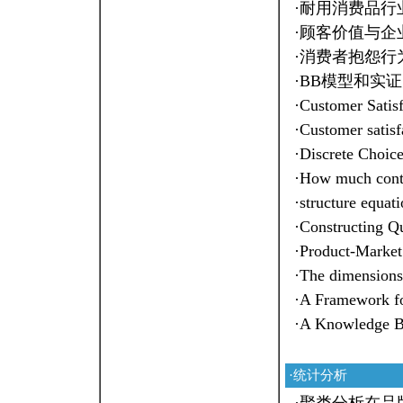
·
耐用消费品行
·
顾客价值与企
·
消费者抱怨行
·
BB模型和实
·
Customer Satisf
·
Customer satisf
·
Discrete Choic
·
How much contr
·
structure equat
·
Constructing Qu
·
Product-Market
·
The dimensions o
·
A Framework fo
·
A Knowledge Ba
·统计分析