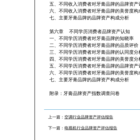
   五、不同收入消费者对牙膏品牌的品牌资产评
   六、不同收入消费者对牙膏品牌的美誉度构成
   七、主要牙膏品牌的品牌资产构成分析 

   第六章  不同学历消费者品牌资产认知 

   一、不同学历消费者对牙膏品牌的知晓率 

   二、不同学历消费者对牙膏品牌的品质评价 
   三、不同学历消费者对牙膏品牌的认同度分析
   四、不同学历消费者对牙膏品牌的美誉度分析
   五、不同学历消费者对牙膏品牌的品牌资产评
   六、不同学历消费者对牙膏品牌的美誉度构成
   七、主要牙膏品牌的品牌资产构成分析 

   附录：牙膏品牌资产指数调查问卷

上一篇：
空调行业品牌资产评估报告
下一篇：
电视机行业品牌资产评估报告