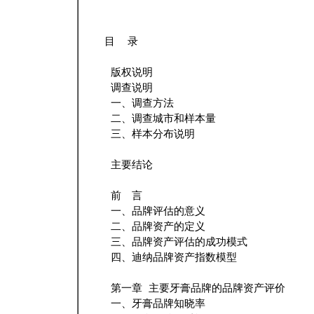
  目  录

   版权说明 

   调查说明 

   一、调查方法 

   二、调查城市和样本量 

   三、样本分布说明 

   主要结论 

   前　言 

   一、品牌评估的意义 

   二、品牌资产的定义 

   三、品牌资产评估的成功模式 

   四、迪纳品牌资产指数模型 

   第一章 主要牙膏品牌的品牌资产评价 

   一、牙膏品牌知晓率 
