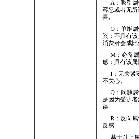
A：吸引属
容忍或者无所
喜。
O：单维属
兴；不具有该
消费者会成比
M：必备属
感；具有该属
I：无关紧
不关心。
Q：问题
是因为受访者
误。
R：反向
反感。
基于以上